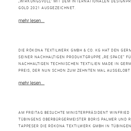
„WIRKUNGSVOLL“ MIT DEM INTERNATIONALEN DESIGNP
GOLD 2021 AUSGEZEICHNET.
mehr lesen...
DIE RÖKONA TEXTILWERK GMBH & CO. KG HAT DEN GER
SEINER NACHHALTIGEN PRODUKTGRUPPE „RE:SPACE“ FÜ
NACHHALTIGEN TECHNISCHEN TEXTILIEN MADE IN GER
PREIS, DER NUN SCHON ZUM ZEHNTEN MAL AUSGELOBT 
mehr lesen...
AM FREITAG BESUCHTE MINISTERPRÄSIDENT WINFRIE
TÜBINGENS OBERBÜRGERMEISTER BORIS PALMER UND 
TAPPESER DIE RÖKONA TEXTILWERK GMBH IN TÜBINGEN