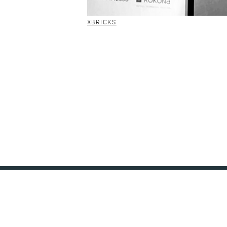
XBRICKS
RÖKONA Textilwerk GmbH & Co. KG
Schaffhausenstraße 101
72072 Tübingen