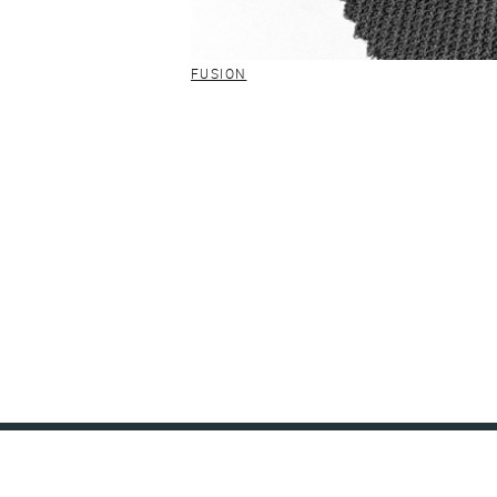
FUSION
RÖKONA Textilwerk GmbH & Co. KG