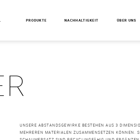
L
PRODUKTE
NACHHALTIGKEIT
ÜBER UNS
ER
UNSERE ABSTANDSGEWIRKE BESTEHEN AUS 3 DIMENSION
MEHREREN MATERIALEN ZUSAMMENSETZEN KÖNNEN. S
SCHAUMERSATZ SIND RECYCLINGFÄHIG UND ERGÄNZEN D